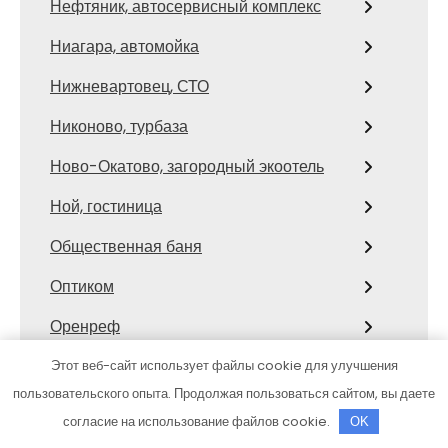
Нефтяник, автосервисный комплекс
Ниагара, автомойка
Нижневартовец, СТО
Никоново, турбаза
Ново-Окатово, загородный экоотель
Ной, гостиница
Общественная баня
Оптиком
Оренреф
Отара, семейный гостевой дом
Этот веб-сайт использует файлы cookie для улучшения
пользовательского опыта. Продолжая пользоваться сайтом, вы даете
Павловское подворье, гостевой дом
согласие на использование файлов cookie.
OK
Пальма, автомойка