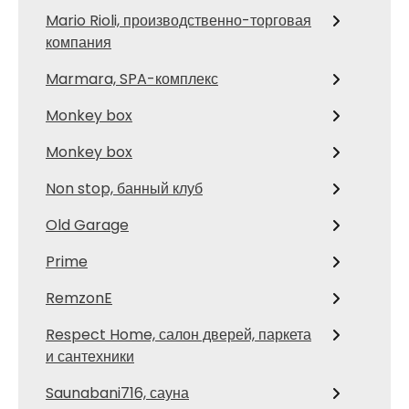
Mario Rioli, производственно-торговая
компания
Marmara, SPA-комплекс
Monkey box
Monkey box
Non stop, банный клуб
Old Garage
Prime
RemzonE
Respect Home, салон дверей, паркета
и сантехники
Saunabani716, сауна