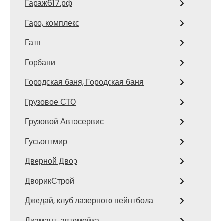
Гараж617.рф
Гаро, комплекс
Гатп
Горбани
Городская баня, Городская баня
Грузовое СТО
Грузовой Автосервис
Гусьоптмир
Дверной Двор
ДворикСтрой
Джедай, клуб лазерного пейнтбола
Диамант, автомойка