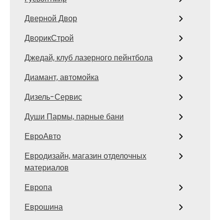
Дверной Двор
ДворикСтрой
Джедай, клуб лазерного пейнтбола
Диамант, автомойка
Дизель-Сервис
Души Пармы, парные бани
ЕвроАвто
Евродизайн, магазин отделочных
материалов
Европа
Еврошина