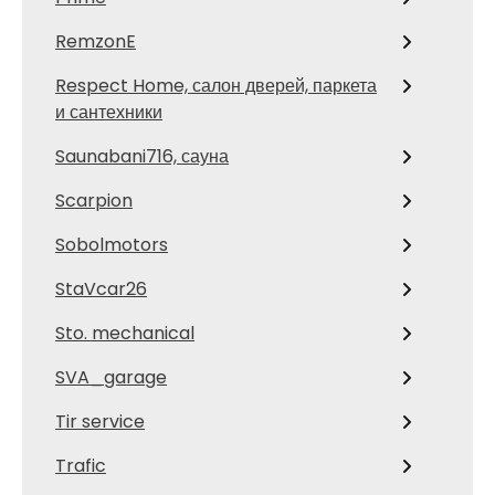
RemzonE
Respect Home, салон дверей, паркета
и сантехники
Saunabani716, сауна
Scarpion
Sobolmotors
StaVcar26
Sto. mechanical
SVA_garage
Tir service
Trafic