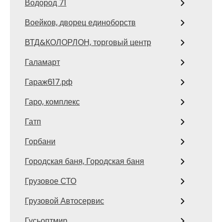
Водород 71
Воейков, дворец единоборств
ВТД&КОЛОРЛОН, торговый центр
Галамарт
Гараж617.рф
Гаро, комплекс
Гатп
Горбани
Городская баня, Городская баня
Грузовое СТО
Грузовой Автосервис
Гусьоптмир