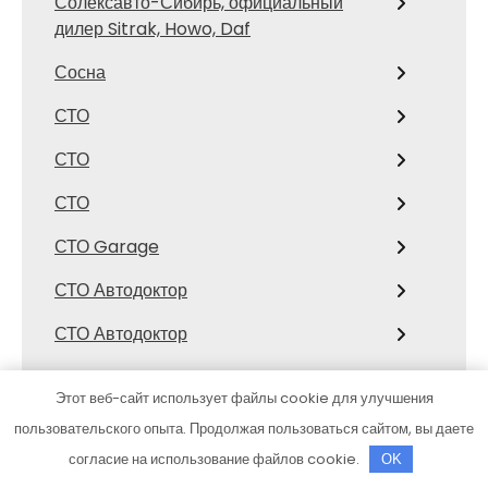
Солексавто-Сибирь, официальный
дилер Sitrak, Howo, Daf
Сосна
СТО
СТО
СТО
СТО Garage
СТО Автодоктор
СТО Автодоктор
СТО Автолидер
Этот веб-сайт использует файлы cookie для улучшения
СТО Аккорд19
пользовательского опыта. Продолжая пользоваться сайтом, вы даете
согласие на использование файлов cookie.
OK
СТО Амур