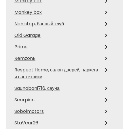
Monkey box
Monkey box
Non stop, банный клуб
Old Garage
Prime
RemzonE
Respect Home, салон дверей, паркета
и сантехники
Saunabani716, сауна
Scarpion
Sobolmotors
StaVcar26