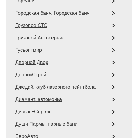
Горбани
Городская баня, Городская баня
Грузовое СТО
Грузовой Автосервис
Гусьоптмир
Дверной Двор
ДворикСтрой
Джедай, клуб лазерного пейнтбола
Диамант, автомойка
Дизель-Сервис
Души Пармы, парные бани
ЕвроАвто