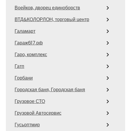
Воейков, дворец единоборств
ВТД&КОЛОРЛОН, торговый центр
Галамарт
Гараж617.рф
Гаро, комплекс
Гатп
Горбани
Городская баня, Городская баня
Грузовое СТО
Грузовой Автосервис
Гусьоптмир