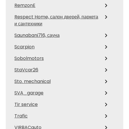
RemzonE
Respect Home, салон дверей, паркета
и сантехники
Saunabani716, сауна
Scarpion
Sobolmotors
StaVcar26
Sto. mechanical
SVA_garage
Tir service
Trafic
VIRBACauto