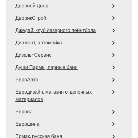
Дверной Двор
ДворикСтрой
Джедай, клуб лазерного пейнтбола
Диамант, автомойка
Дизель-Сервис
Души Пармы, парные бани
ЕвроАвто
Евродизайн, магазин отделочных
материалов
Европа
Еврошина
Ермак, русская баня