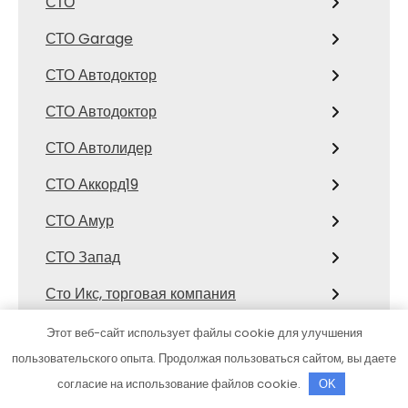
СТО
СТО Garage
СТО Автодоктор
СТО Автодоктор
СТО Автолидер
СТО Аккорд19
СТО Амур
СТО Запад
Сто Икс, торговая компания
Сто коней, официальный дилер
Этот веб-сайт использует файлы cookie для улучшения
Mitsubishi
пользовательского опыта. Продолжая пользоваться сайтом, вы даете
согласие на использование файлов cookie.
OK
СТО Космос