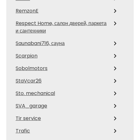
RemzonE
Respect Home, салон дверей, паркета
и сантехники
Saunabani716, сауна
Scarpion
Sobolmotors
StaVcar26
Sto. mechanical
SVA_garage
Tir service
Trafic