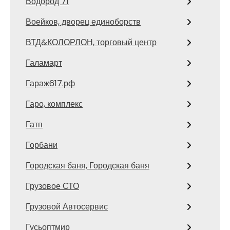
Водород 71
Воейков, дворец единоборств
ВТД&КОЛОРЛОН, торговый центр
Галамарт
Гараж617.рф
Гаро, комплекс
Гатп
Горбани
Городская баня, Городская баня
Грузовое СТО
Грузовой Автосервис
Гусьоптмир