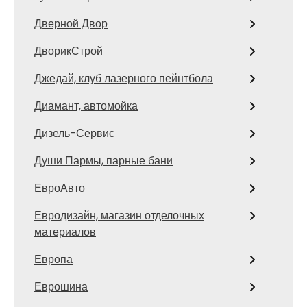
Дверной Двор
ДворикСтрой
Джедай, клуб лазерного пейнтбола
Диамант, автомойка
Дизель-Сервис
Души Пармы, парные бани
ЕвроАвто
Евродизайн, магазин отделочных
материалов
Европа
Еврошина