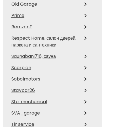
Old Garage
Prime
RemzonE
Respect Home, салон дверей,
паркета и сантехники
Saunabani716, сауна
Scarpion
Sobolmotors
StaVcar26
Sto. mechanical
SVA_garage
Tir service