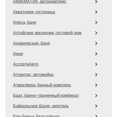
АКВАМАТИК, автокомплекс
Акватория, гостиница
Алиса, баня
Алтайские звездочки, гостевой дом
Андреевская, баня
Анни
АссортиАвто
Атлантис, автомойка
Атмосфера, банный комплекс
Баат, банно-прачечный комбинат
Байкальское Шале, экоотель
Бан баныч, база отдыха