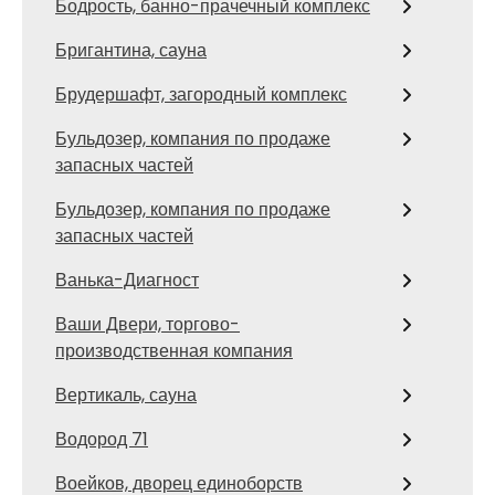
Бодрость, банно-прачечный комплекс
Бригантина, сауна
Брудершафт, загородный комплекс
Бульдозер, компания по продаже
запасных частей
Бульдозер, компания по продаже
запасных частей
Ванька-Диагност
Ваши Двери, торгово-
производственная компания
Вертикаль, сауна
Водород 71
Воейков, дворец единоборств