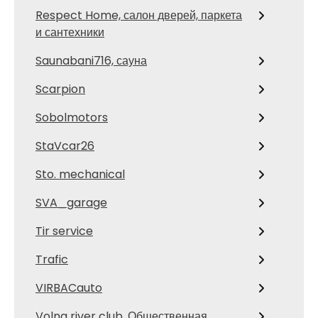
Respect Home, салон дверей, паркета
и сантехники
Saunabani716, сауна
Scarpion
Sobolmotors
StaVcar26
Sto. mechanical
SVA_garage
Tir service
Trafic
VIRBACauto
Volna river club, Общественная