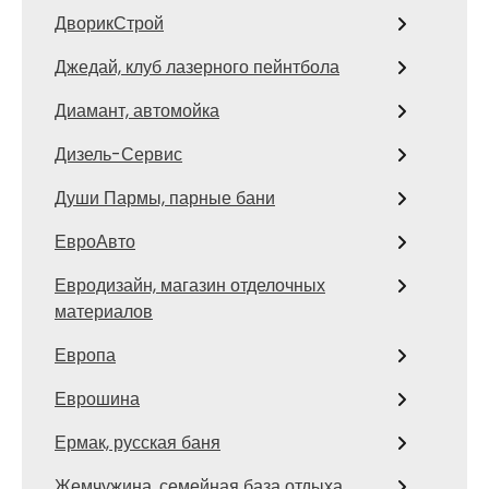
ДворикСтрой
Джедай, клуб лазерного пейнтбола
Диамант, автомойка
Дизель-Сервис
Души Пармы, парные бани
ЕвроАвто
Евродизайн, магазин отделочных
материалов
Европа
Еврошина
Ермак, русская баня
Жемчужина, семейная база отдыха