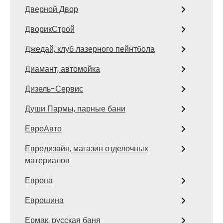
Дверной Двор
ДворикСтрой
Джедай, клуб лазерного пейнтбола
Диамант, автомойка
Дизель-Сервис
Души Пармы, парные бани
ЕвроАвто
Евродизайн, магазин отделочных
материалов
Европа
Еврошина
Ермак, русская баня