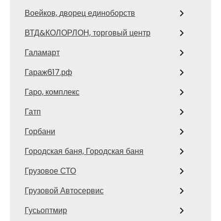
Воейков, дворец единоборств
ВТД&КОЛОРЛОН, торговый центр
Галамарт
Гараж617.рф
Гаро, комплекс
Гатп
Горбани
Городская баня, Городская баня
Грузовое СТО
Грузовой Автосервис
Гусьоптмир