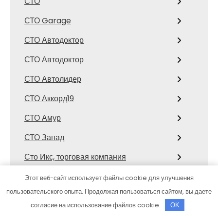
СТО
СТО Garage
СТО Автодоктор
СТО Автодоктор
СТО Автолидер
СТО Аккорд19
СТО Амур
СТО Запад
Сто Икс, торговая компания
Сто коней, официальный дилер
Этот веб-сайт использует файлы cookie для улучшения
Mitsubishi
пользовательского опыта. Продолжая пользоваться сайтом, вы даете
согласие на использование файлов cookie.
OK
СТО Космос