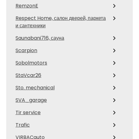
RemzonE
Respect Home, салон дверей, паркета
и сантехники
Saunabani716, сауна
Scarpion
Sobolmotors
StaVcar26
Sto. mechanical
SVA_garage
Tir service
Trafic
VIRBACauto