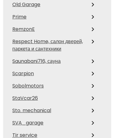
Old Garage
Prime
RemzonE
Respect Home, салон дверей,
паркета и сантехники
Saunabani716, сауна
Scarpion
Sobolmotors
StaVcar26
Sto. mechanical
SVA_garage
Tir service