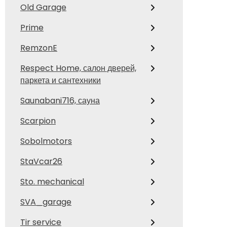
Old Garage
Prime
RemzonE
Respect Home, салон дверей,
паркета и сантехники
Saunabani716, сауна
Scarpion
Sobolmotors
StaVcar26
Sto. mechanical
SVA_garage
Tir service