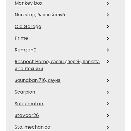
Monkey box
Non stop, банный клуб
Old Garage
Prime
RemzonE
Respect Home, салон дверей, паркета
и сантехники
Saunabani716, сауна
Scarpion
Sobolmotors
StaVcar26
Sto. mechanical