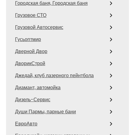
Городская баня, Городская баня
Грузовое СТО
Грузовой Автосервис
Гусьоптмир
Дверной Двор
ДворикСтрой
Джедай, клуб лазерного пейнтбола
Диамант, автомойка
Дизель-Сервис
Души Пармы, парные бани
ЕвроАвто