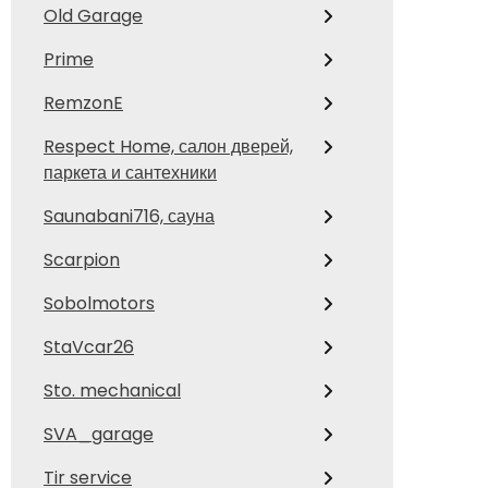
Old Garage
Prime
RemzonE
Respect Home, салон дверей,
паркета и сантехники
Saunabani716, сауна
Scarpion
Sobolmotors
StaVcar26
Sto. mechanical
SVA_garage
Tir service