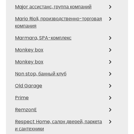
Major ассистанс, группа компаний
Mario Rioli, производственно-торговая
компания
Marmara, SPA-комплекс
Monkey box
Monkey box
Non stop, банный клуб
Old Garage
Prime
RemzonE
Respect Home, салон дверей, паркета
и сантехники