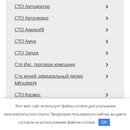
СТО Автодоктор
СТО Автолидер
СТО Аккорд19
СТО Амур
СТО Запад
Сто Икс, торговая компания
Сто коней, официальный дилер
Mitsubishi
СТО Космос
Сулак, гостиничный комплекс
Этот веб-сайт использует файлы cookie для улучшения
пользовательского опыта. Продолжая пользоваться сайтом, вы даете
Тазик на Мариинском, сауна
согласие на использование файлов cookie.
OK
Темп логистика