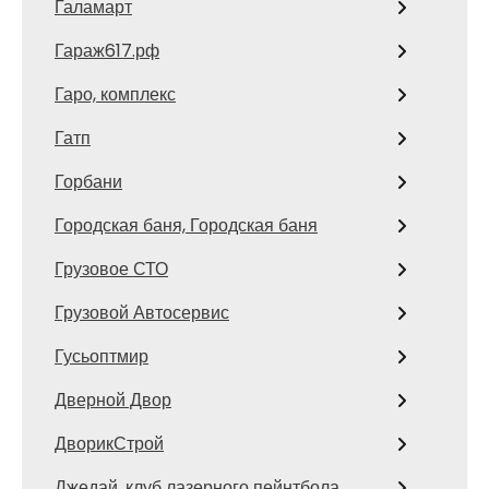
Галамарт
Гараж617.рф
Гаро, комплекс
Гатп
Горбани
Городская баня, Городская баня
Грузовое СТО
Грузовой Автосервис
Гусьоптмир
Дверной Двор
ДворикСтрой
Джедай, клуб лазерного пейнтбола