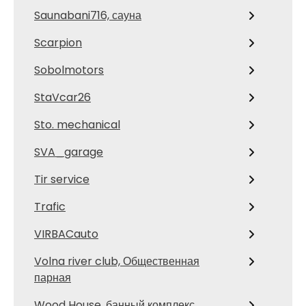
Saunabani716, сауна
Scarpion
Sobolmotors
StaVcar26
Sto. mechanical
SVA_garage
Tir service
Trafic
VIRBACauto
Volna river club, Общественная
парная
Wood House, банный комплекс