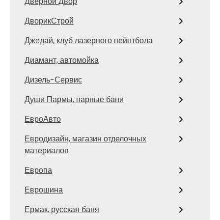
Дверной Двор
ДворикСтрой
Джедай, клуб лазерного пейнтбола
Диамант, автомойка
Дизель-Сервис
Души Пармы, парные бани
ЕвроАвто
Евродизайн, магазин отделочных
материалов
Европа
Еврошина
Ермак, русская баня