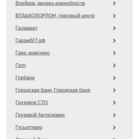
Воейков, дворец единоборств
ВТД&КОЛОРЛОН, торговый центр
Галамарт
Гараж617.рф
Гаро, комплекс
Гатп
Горбани
Городская баня, Городская баня
Грузовое СТО
Грузовой Автосервис
Гусьоптмир