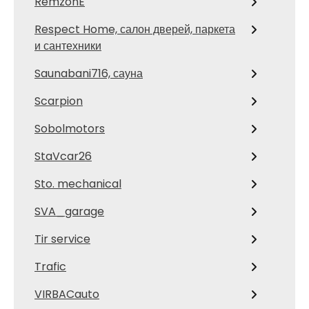
RemzonE
Respect Home, салон дверей, паркета
и сантехники
Saunabani716, сауна
Scarpion
Sobolmotors
StaVcar26
Sto. mechanical
SVA_garage
Tir service
Trafic
VIRBACauto