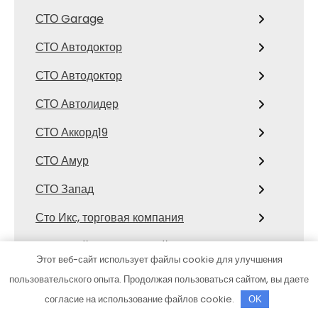
СТО Garage
СТО Автодоктор
СТО Автодоктор
СТО Автолидер
СТО Аккорд19
СТО Амур
СТО Запад
Сто Икс, торговая компания
Сто коней, официальный дилер
Этот веб-сайт использует файлы cookie для улучшения
Mitsubishi
пользовательского опыта. Продолжая пользоваться сайтом, вы даете
СТО Космос
согласие на использование файлов cookie.
OK