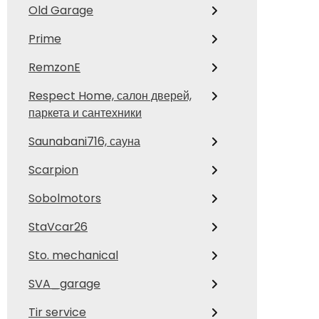
Old Garage
Prime
RemzonE
Respect Home, салон дверей,
паркета и сантехники
Saunabani716, сауна
Scarpion
Sobolmotors
StaVcar26
Sto. mechanical
SVA_garage
Tir service