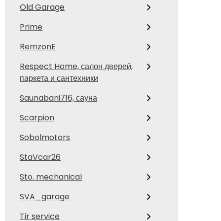
Old Garage
Prime
RemzonE
Respect Home, салон дверей,
паркета и сантехники
Saunabani716, сауна
Scarpion
Sobolmotors
StaVcar26
Sto. mechanical
SVA_garage
Tir service