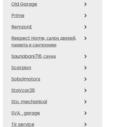
Old Garage
Prime
RemzonE
Respect Home, салон дверей,
паркета и сантехники
Saunabani716, сауна
Scarpion
Sobolmotors
StaVcar26
Sto. mechanical
SVA_garage
Tir service