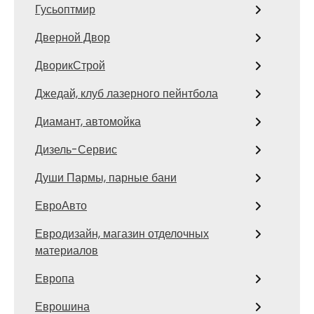
Гусьоптмир
Дверной Двор
ДворикСтрой
Джедай, клуб лазерного пейнтбола
Диамант, автомойка
Дизель-Сервис
Души Пармы, парные бани
ЕвроАвто
Евродизайн, магазин отделочных
материалов
Европа
Еврошина