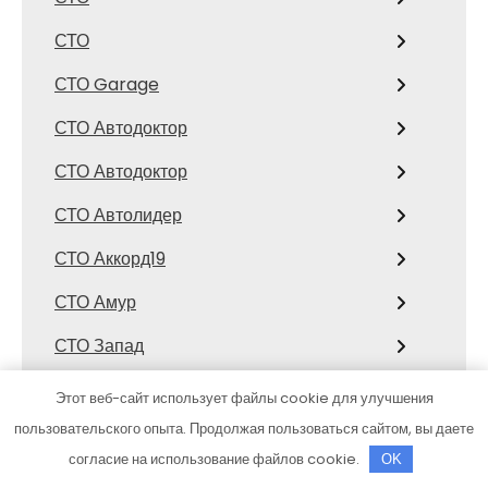
СТО
СТО Garage
СТО Автодоктор
СТО Автодоктор
СТО Автолидер
СТО Аккорд19
СТО Амур
СТО Запад
Сто Икс, торговая компания
Этот веб-сайт использует файлы cookie для улучшения
пользовательского опыта. Продолжая пользоваться сайтом, вы даете
Сто коней, официальный дилер
Mitsubishi
согласие на использование файлов cookie.
OK