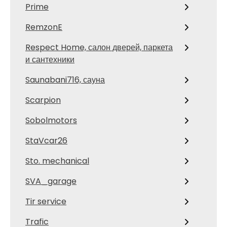
Prime
RemzonE
Respect Home, салон дверей, паркета
и сантехники
Saunabani716, сауна
Scarpion
Sobolmotors
StaVcar26
Sto. mechanical
SVA_garage
Tir service
Trafic