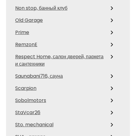
Non stop, банный клуб
Old Garage
Prime
RemzonE
Respect Home, салон дверей, паркета
и сантехники
Saunabani716, сауна
Scarpion
Sobolmotors
StaVcar26
Sto. mechanical