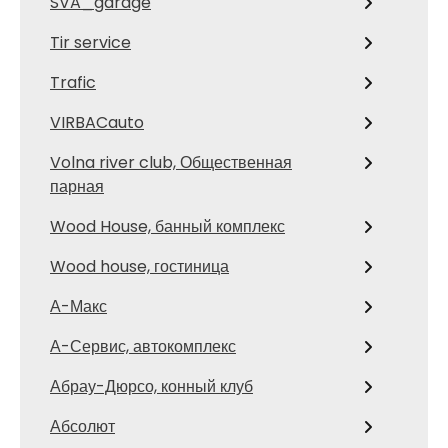
SVA_garage
Tir service
Trafic
VIRBACauto
Volna river club, Общественная
парная
Wood House, банный комплекс
Wood house, гостиница
А-Макс
А-Сервис, автокомплекс
Абрау-Дюрсо, конный клуб
Абсолют