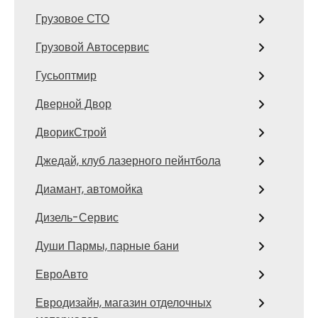
Грузовое СТО
Грузовой Автосервис
Гусьоптмир
Дверной Двор
ДворикСтрой
Джедай, клуб лазерного пейнтбола
Диамант, автомойка
Дизель-Сервис
Души Пармы, парные бани
ЕвроАвто
Евродизайн, магазин отделочных