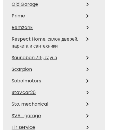
Old Garage
Prime
RemzonE
Respect Home, салон дверей,
паркета и сантехники
Saunabani716, сауна
Scarpion
Sobolmotors
StaVcar26
Sto. mechanical
SVA_garage
Tir service