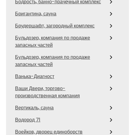
Бодрость, банно-прачечный комплекс
Бригантина, сауна
Брудершафт, загородный комплекс
Бульдозер, компания по продаже
запасных частей
Бульдозер, компания по продаже
запасных частей
Ванька-Диагност
Ваши Двери, торгово-
производственная компания
Вертикаль, сауна
Водород 71
Воейков, дворец единоборств