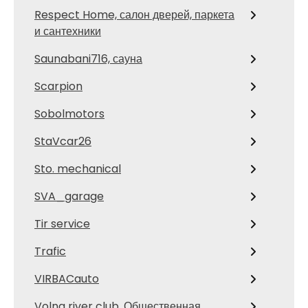
Respect Home, салон дверей, паркета
и сантехники
Saunabani716, сауна
Scarpion
Sobolmotors
StaVcar26
Sto. mechanical
SVA_garage
Tir service
Trafic
VIRBACauto
Volna river club, Общественная