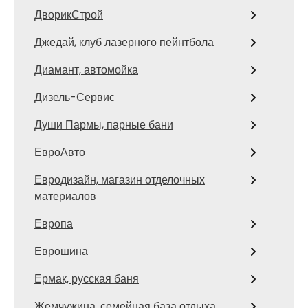
ДворикСтрой
Джедай, клуб лазерного пейнтбола
Диамант, автомойка
Дизель-Сервис
Души Пармы, парные бани
ЕвроАвто
Евродизайн, магазин отделочных
материалов
Европа
Еврошина
Ермак, русская баня
Жемчужина, семейная база отдыха