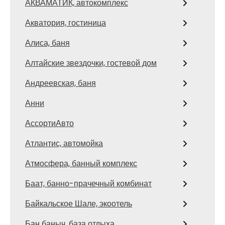
АКВАМАТИК, автокомплекс
Акватория, гостиница
Алиса, баня
Алтайские звездочки, гостевой дом
Андреевская, баня
Анни
АссортиАвто
Атлантис, автомойка
Атмосфера, банный комплекс
Баат, банно-прачечный комбинат
Байкальское Шале, экоотель
Бан баныч, база отдыха