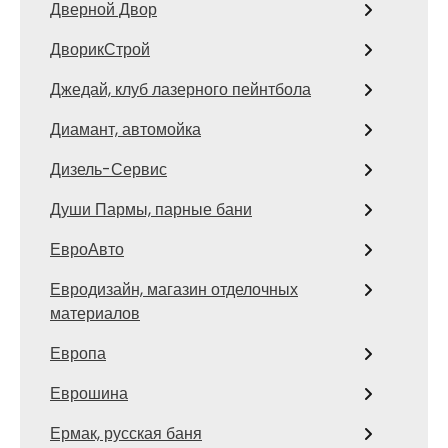
Дверной Двор
ДворикСтрой
Джедай, клуб лазерного пейнтбола
Диамант, автомойка
Дизель-Сервис
Души Пармы, парные бани
ЕвроАвто
Евродизайн, магазин отделочных
материалов
Европа
Еврошина
Ермак, русская баня