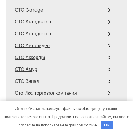
СТО Garage
СТО Автодоктор
СТО Автодоктор
СТО Автолидер
СТО Аккорд19
СТО Амур
СТО Запад
Сто Икс, торговая компания
Сто коней, официальный дилер
Этот веб-сайт использует файлы cookie для улучшения
Mitsubishi
пользовательского опыта. Продолжая пользоваться сайтом, вы даете
СТО Космос
согласие на использование файлов cookie.
OK