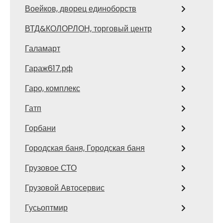
Воейков, дворец единоборств
ВТД&КОЛОРЛОН, торговый центр
Галамарт
Гараж617.рф
Гаро, комплекс
Гатп
Горбани
Городская баня, Городская баня
Грузовое СТО
Грузовой Автосервис
Гусьоптмир