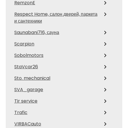
RemzonE
Respect Home, салон дверей, паркета
и сантехники
Saunabani716, сауна
Scarpion
Sobolmotors
StaVcar26
Sto. mechanical
SVA_garage
Tir service
Trafic
VIRBACauto