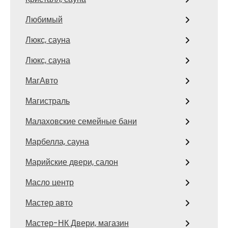
Любимый
Люкс, сауна
Люкс, сауна
МагАвто
Магистраль
Малаховские семейные бани
Марбелла, сауна
Марийские двери, салон
Масло центр
Мастер авто
Мастер-НК Двери, магазин