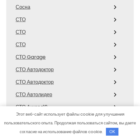
Сосна
СТО
СТО
СТО
СТО Garage
СТО Автодоктор
СТО Автодоктор
СТО Автолидер
СТО Аккорд19
Этот веб-сайт использует файлы cookie для улучшения
СТО Амур
пользовательского опыта. Продолжая пользоваться сайтом, вы даете
СТО Запад
согласие на использование файлов cookie.
OK