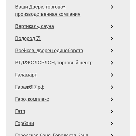
Ваши Двери, торгово-
производственная компания
Вертикаль, сауна
Водород 71
Воейков, дворец единоборств
ВТД&КОЛОРЛОН, торговый центр
Галамарт
Гараж617.рф
Гаро, комплекс
Гатп
Горбани
Городская баня, Городская баня