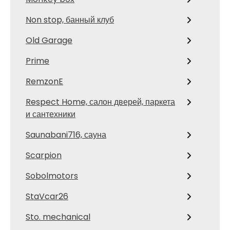
Non stop, банный клуб
Old Garage
Prime
RemzonE
Respect Home, салон дверей, паркета
и сантехники
Saunabani716, сауна
Scarpion
Sobolmotors
StaVcar26
Sto. mechanical