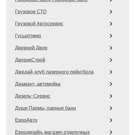
Грузовое СТО
Грузовой Автосервис
Гусьоптмир
Дверной Двор
ДворикСтрой
Джедай, клуб лазерного пейнтбола
Диамант, автомойка
Дизель-Сервис
Души Пармы, парные бани
ЕвроАвто
Евродизайн, магазин отделочных