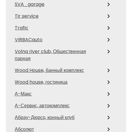
SVA_garage
Tir service
Trafic
VIRBACauto
Volna river club, Общественная
парная
Wood House, банный комплекс
Wood house, гостиница
А-Макс
А-Сервис, автокомплекс
Абрау-Дюрсо, конный клуб
Абсолют