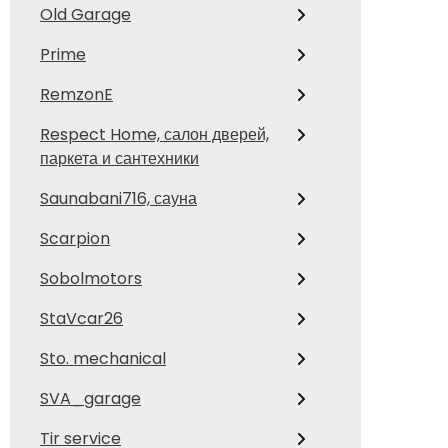
Old Garage
Prime
RemzonE
Respect Home, салон дверей,
паркета и сантехники
Saunabani716, сауна
Scarpion
Sobolmotors
StaVcar26
Sto. mechanical
SVA_garage
Tir service