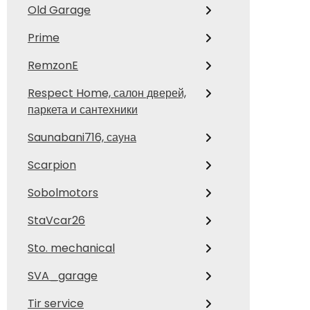
Old Garage
Prime
RemzonE
Respect Home, салон дверей,
паркета и сантехники
Saunabani716, сауна
Scarpion
Sobolmotors
StaVcar26
Sto. mechanical
SVA_garage
Tir service