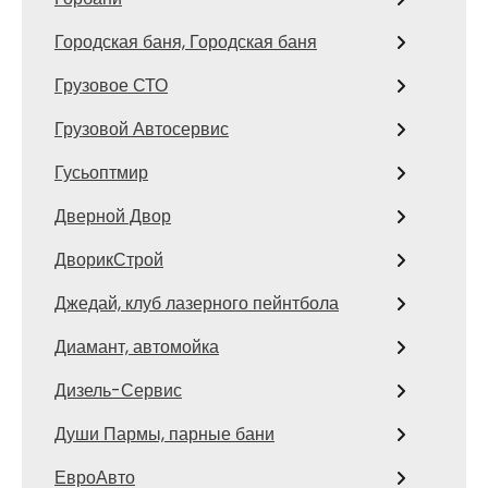
Городская баня, Городская баня
Грузовое СТО
Грузовой Автосервис
Гусьоптмир
Дверной Двор
ДворикСтрой
Джедай, клуб лазерного пейнтбола
Диамант, автомойка
Дизель-Сервис
Души Пармы, парные бани
ЕвроАвто