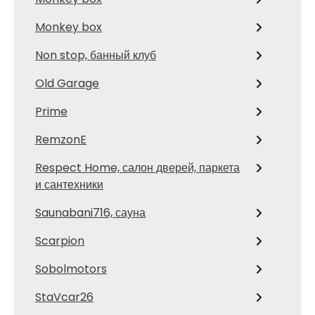
Monkey box
Non stop, банный клуб
Old Garage
Prime
RemzonE
Respect Home, салон дверей, паркета
и сантехники
Saunabani716, сауна
Scarpion
Sobolmotors
StaVcar26