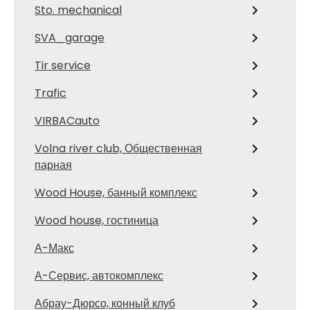
Sto. mechanical
SVA_garage
Tir service
Trafic
VIRBACauto
Volna river club, Общественная
парная
Wood House, банный комплекс
Wood house, гостиница
А-Макс
А-Сервис, автокомплекс
Абрау-Дюрсо, конный клуб