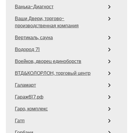
Ванька-Диагност
Ваши Двери, торгово-
производственная компания
Вертикаль, сауна
Водород 71
Воейков, дворец единоборств
ВТД&КОЛОРЛОН, торговый центр
Галамарт
Гараж617.рф
Гаро, комплекс
Гатп
Горбани