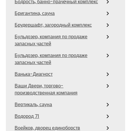
Бодрость, банно-прачечный комплекс
Бригантина, сауна
Брудершафт, загородный комплекс
Бульдозер, компания по продаже
запасных частей
Бульдозер, компания по продаже
запасных частей
Ванька-Диагност
Ваши Двери, торгово-
производственная компания
Вертикаль, сауна
Водород 71
Воейков, дворец единоборств