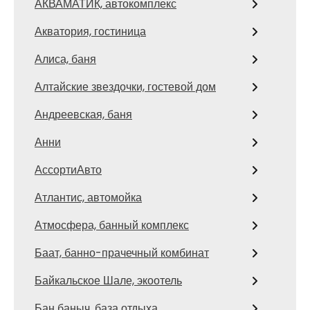
АКВАМАТИК, автокомплекс
Акватория, гостиница
Алиса, баня
Алтайские звездочки, гостевой дом
Андреевская, баня
Анни
АссортиАвто
Атлантис, автомойка
Атмосфера, банный комплекс
Баат, банно-прачечный комбинат
Байкальское Шале, экоотель
Бан баныч, база отдыха