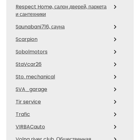
Respect Home, салон дверей, паркета
и сантехники
Saunabani716, сауна
Scarpion
Sobolmotors
StaVcar26
Sto. mechanical
SVA_garage
Tir service
Trafic
VIRBACauto
Volna river club, Общественная