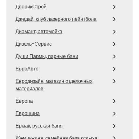
ДворикСтрой
Джедай, клуб лазерного пейнтбола
Диамант, автомойка
Дизель-Сервис
Души Пармы, парные бани
ЕвроАвто
Евродизайн, магазин отделочных
материалов
Европа
Еврошина
Ермак, русская баня
Жемчужина, семейная база отдыха