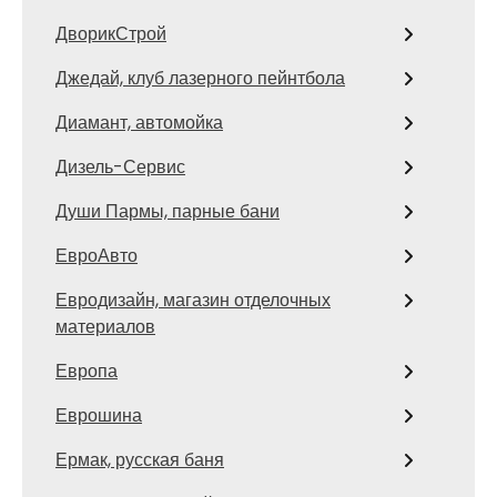
ДворикСтрой
Джедай, клуб лазерного пейнтбола
Диамант, автомойка
Дизель-Сервис
Души Пармы, парные бани
ЕвроАвто
Евродизайн, магазин отделочных
материалов
Европа
Еврошина
Ермак, русская баня