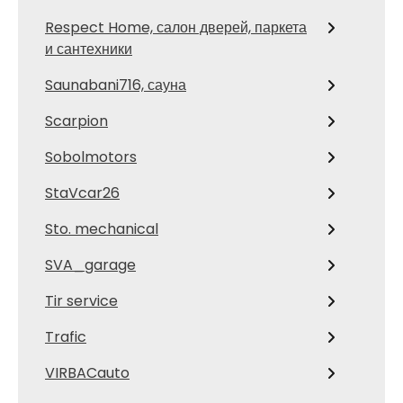
Respect Home, салон дверей, паркета
и сантехники
Saunabani716, сауна
Scarpion
Sobolmotors
StaVcar26
Sto. mechanical
SVA_garage
Tir service
Trafic
VIRBACauto