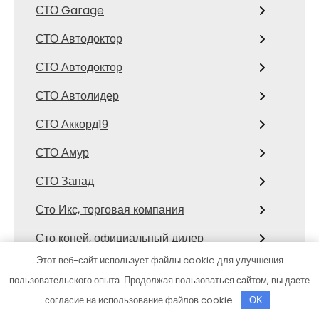
СТО Garage
СТО Автодоктор
СТО Автодоктор
СТО Автолидер
СТО Аккорд19
СТО Амур
СТО Запад
Сто Икс, торговая компания
Сто коней, официальный дилер
Mitsubishi
Этот веб-сайт использует файлы cookie для улучшения
пользовательского опыта. Продолжая пользоваться сайтом, вы даете
СТО Космос
согласие на использование файлов cookie.
OK
Сулак, гостиничный комплекс