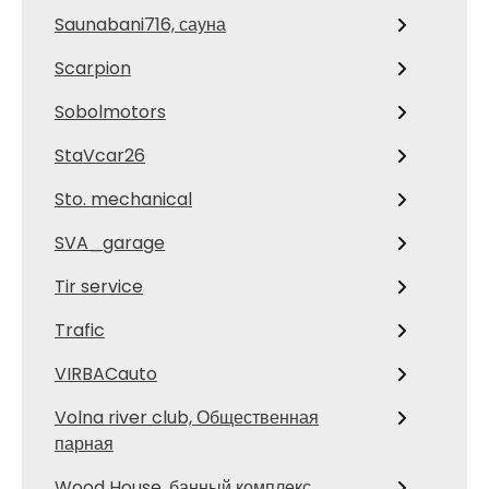
Saunabani716, сауна
Scarpion
Sobolmotors
StaVcar26
Sto. mechanical
SVA_garage
Tir service
Trafic
VIRBACauto
Volna river club, Общественная
парная
Wood House, банный комплекс