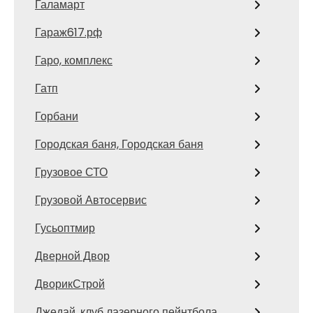
Галамарт
Гараж617.рф
Гаро, комплекс
Гатп
Горбани
Городская баня, Городская баня
Грузовое СТО
Грузовой Автосервис
Гусьоптмир
Дверной Двор
ДворикСтрой
Джедай, клуб лазерного пейнтбола