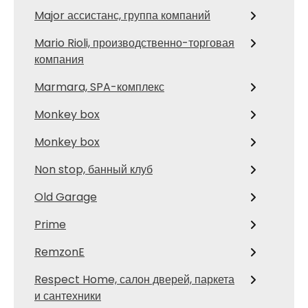
Major ассистанс, группа компаний
Mario Rioli, производственно-торговая
компания
Marmara, SPA-комплекс
Monkey box
Monkey box
Non stop, банный клуб
Old Garage
Prime
RemzonE
Respect Home, салон дверей, паркета
и сантехники