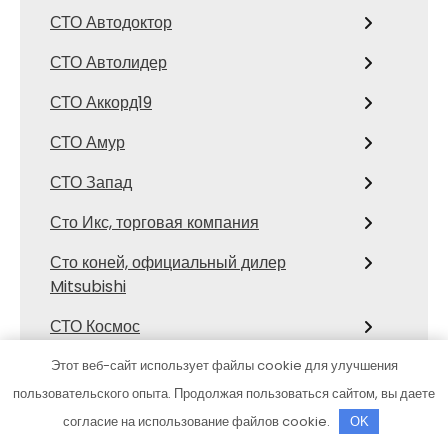
СТО Автодоктор
СТО Автолидер
СТО Аккорд19
СТО Амур
СТО Запад
Сто Икс, торговая компания
Сто коней, официальный дилер
Mitsubishi
СТО Космос
Сулак, гостиничный комплекс
Этот веб-сайт использует файлы cookie для улучшения
пользовательского опыта. Продолжая пользоваться сайтом, вы даете
Тазик на Мариинском, сауна
согласие на использование файлов cookie.
OK
Темп логистика