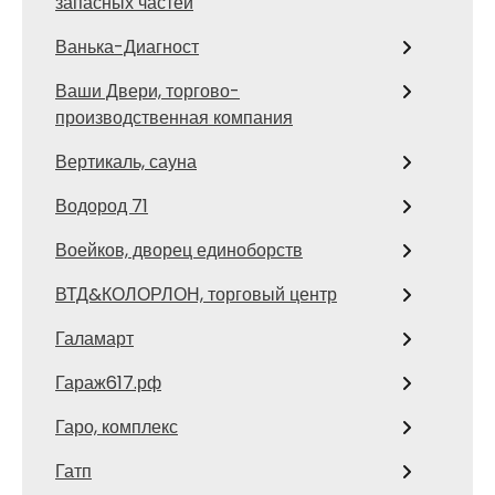
запасных частей
Ванька-Диагност
Ваши Двери, торгово-
производственная компания
Вертикаль, сауна
Водород 71
Воейков, дворец единоборств
ВТД&КОЛОРЛОН, торговый центр
Галамарт
Гараж617.рф
Гаро, комплекс
Гатп