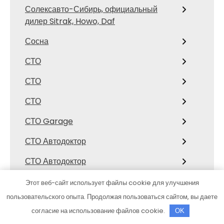
Солексавто-Сибирь, официальный
дилер Sitrak, Howo, Daf
Сосна
СТО
СТО
СТО
СТО Garage
СТО Автодоктор
СТО Автодоктор
СТО Автолидер
Этот веб-сайт использует файлы cookie для улучшения
пользовательского опыта. Продолжая пользоваться сайтом, вы даете
СТО Аккорд19
согласие на использование файлов cookie.
OK
СТО Амур