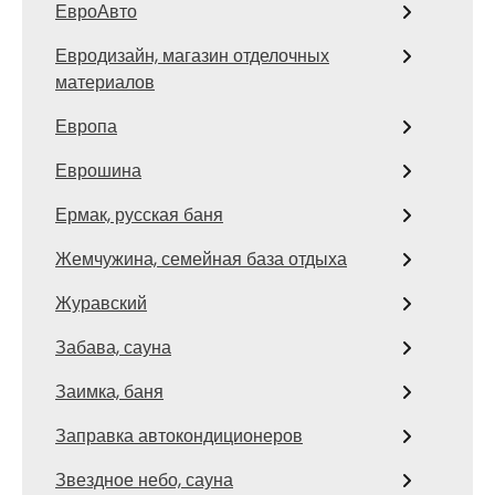
ЕвроАвто
Евродизайн, магазин отделочных
материалов
Европа
Еврошина
Ермак, русская баня
Жемчужина, семейная база отдыха
Журавский
Забава, сауна
Заимка, баня
Заправка автокондиционеров
Звездное небо, сауна