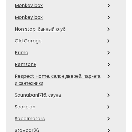
Monkey box
Monkey box
Non stop, банный клуб
Old Garage
Prime
RemzonE
Respect Home, салон дверей, паркета
и сантехники
Saunabani716, сауна
Scarpion
Sobolmotors
StaVcar26