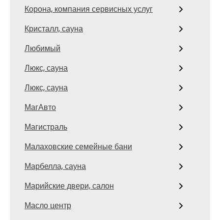
Корона, компания сервисных услуг
Кристалл, сауна
Любимый
Люкс, сауна
Люкс, сауна
МагАвто
Магистраль
Малаховские семейные бани
Марбелла, сауна
Марийские двери, салон
Масло центр