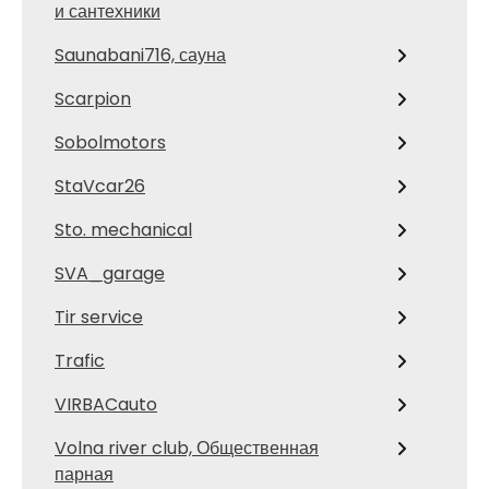
и сантехники
Saunabani716, сауна
Scarpion
Sobolmotors
StaVcar26
Sto. mechanical
SVA_garage
Tir service
Trafic
VIRBACauto
Volna river club, Общественная
парная