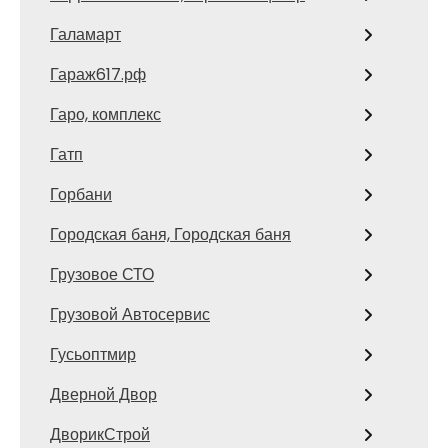
Галамарт
Гараж617.рф
Гаро, комплекс
Гатп
Горбани
Городская баня, Городская баня
Грузовое СТО
Грузовой Автосервис
Гусьоптмир
Дверной Двор
ДворикСтрой