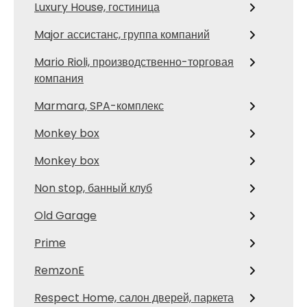
Luxury House, гостиница
Major ассистанс, группа компаний
Mario Rioli, производственно-торговая
компания
Marmara, SPA-комплекс
Monkey box
Monkey box
Non stop, банный клуб
Old Garage
Prime
RemzonE
Respect Home, салон дверей, паркета