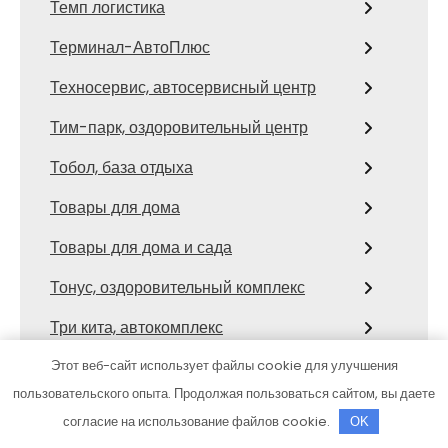
Темп логистика
Терминал-АвтоПлюс
Техносервис, автосервисный центр
Тим-парк, оздоровительный центр
Тобол, база отдыха
Товары для дома
Товары для дома и сада
Тонус, оздоровительный комплекс
Три кита, автокомплекс
Тропикана
Этот веб-сайт использует файлы cookie для улучшения
пользовательского опыта. Продолжая пользоваться сайтом, вы даете
Ттм-Авто
согласие на использование файлов cookie.
OK
У Михалыча, баня