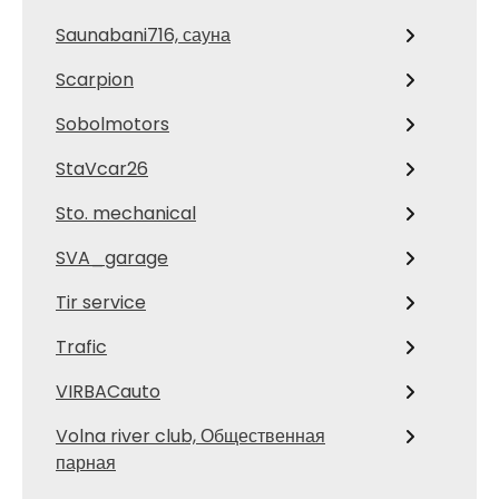
Saunabani716, сауна
Scarpion
Sobolmotors
StaVcar26
Sto. mechanical
SVA_garage
Tir service
Trafic
VIRBACauto
Volna river club, Общественная
парная