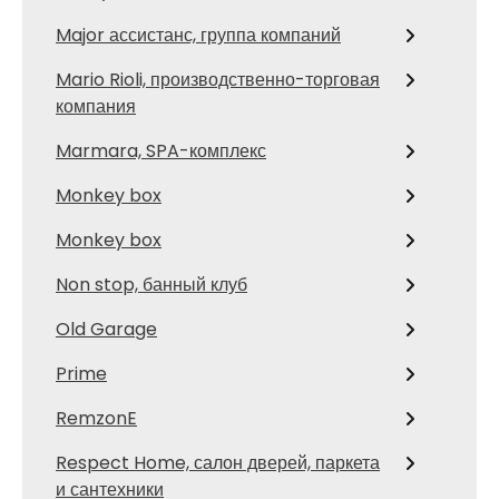
Major ассистанс, группа компаний
Mario Rioli, производственно-торговая
компания
Marmara, SPA-комплекс
Monkey box
Monkey box
Non stop, банный клуб
Old Garage
Prime
RemzonE
Respect Home, салон дверей, паркета
и сантехники