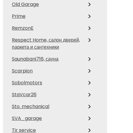
Old Garage
Prime
RemzonE
Respect Home, салон дверей,
паркета и сантехники
Saunabani716, сауна
Scarpion
Sobolmotors
StaVcar26
Sto. mechanical
SVA_garage
Tir service