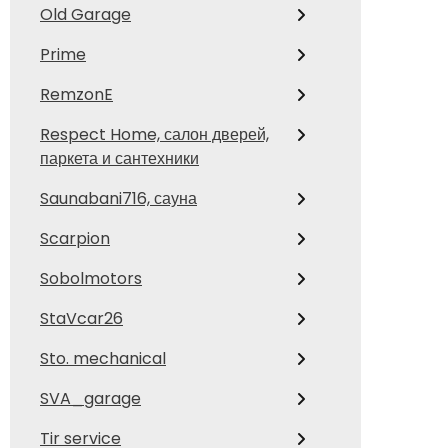
Old Garage
Prime
RemzonE
Respect Home, салон дверей,
паркета и сантехники
Saunabani716, сауна
Scarpion
Sobolmotors
StaVcar26
Sto. mechanical
SVA_garage
Tir service