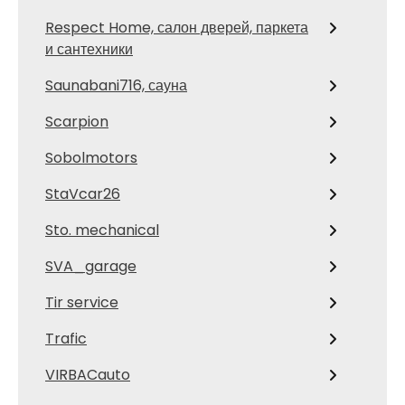
Respect Home, салон дверей, паркета
и сантехники
Saunabani716, сауна
Scarpion
Sobolmotors
StaVcar26
Sto. mechanical
SVA_garage
Tir service
Trafic
VIRBACauto