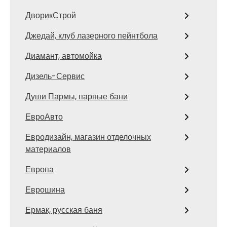
ДворикСтрой
Джедай, клуб лазерного пейнтбола
Диамант, автомойка
Дизель-Сервис
Души Пармы, парные бани
ЕвроАвто
Евродизайн, магазин отделочных
материалов
Европа
Еврошина
Ермак, русская баня