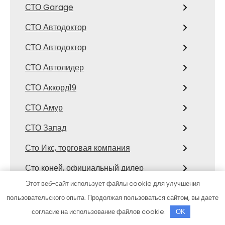
СТО Garage
СТО Автодоктор
СТО Автодоктор
СТО Автолидер
СТО Аккорд19
СТО Амур
СТО Запад
Сто Икс, торговая компания
Сто коней, официальный дилер
Mitsubishi
Этот веб-сайт использует файлы cookie для улучшения
пользовательского опыта. Продолжая пользоваться сайтом, вы даете
СТО Космос
согласие на использование файлов cookie.
OK
Сулак, гостиничный комплекс