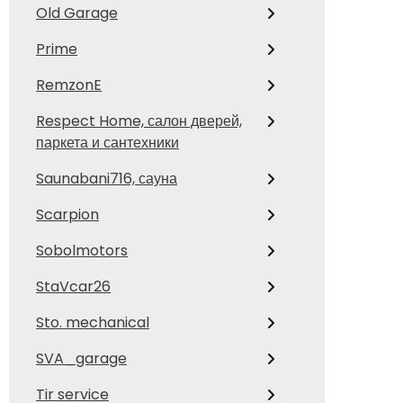
Old Garage
Prime
RemzonE
Respect Home, салон дверей,
паркета и сантехники
Saunabani716, сауна
Scarpion
Sobolmotors
StaVcar26
Sto. mechanical
SVA_garage
Tir service