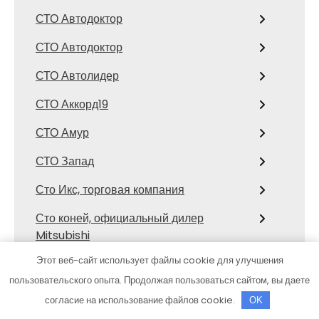
СТО Автодоктор
СТО Автодоктор
СТО Автолидер
СТО Аккорд19
СТО Амур
СТО Запад
Сто Икс, торговая компания
Сто коней, официальный дилер
Mitsubishi
Этот веб-сайт использует файлы cookie для улучшения
СТО Космос
пользовательского опыта. Продолжая пользоваться сайтом, вы даете
Сулак, гостиничный комплекс
согласие на использование файлов cookie.
OK