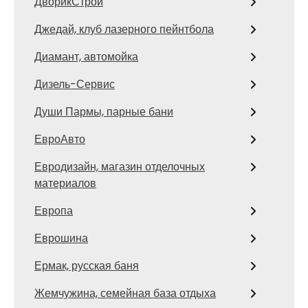
ДворикСтрой
Джедай, клуб лазерного пейнтбола
Диамант, автомойка
Дизель-Сервис
Души Пармы, парные бани
ЕвроАвто
Евродизайн, магазин отделочных
материалов
Европа
Еврошина
Ермак, русская баня
Жемчужина, семейная база отдыха