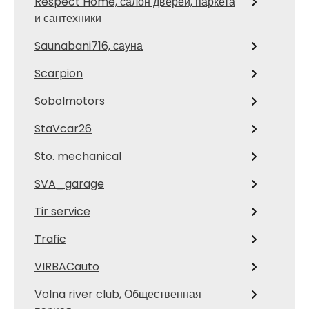
Respect Home, салон дверей, паркета
и сантехники
Saunabani716, сауна
Scarpion
Sobolmotors
StaVcar26
Sto. mechanical
SVA_garage
Tir service
Trafic
VIRBACauto
Volna river club, Общественная