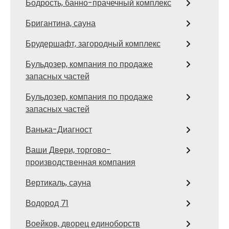
Бодрость, банно-прачечный комплекс
Бригантина, сауна
Брудершафт, загородный комплекс
Бульдозер, компания по продаже
запасных частей
Бульдозер, компания по продаже
запасных частей
Ванька-Диагност
Ваши Двери, торгово-
производственная компания
Вертикаль, сауна
Водород 71
Воейков, дворец единоборств