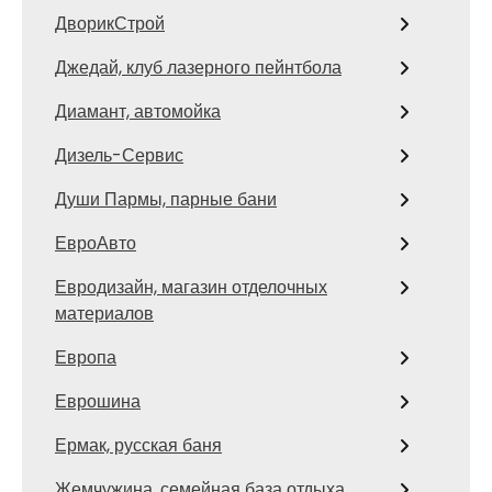
ДворикСтрой
Джедай, клуб лазерного пейнтбола
Диамант, автомойка
Дизель-Сервис
Души Пармы, парные бани
ЕвроАвто
Евродизайн, магазин отделочных
материалов
Европа
Еврошина
Ермак, русская баня
Жемчужина, семейная база отдыха