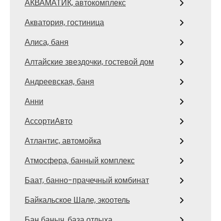
АКВАМАТИК, автокомплекс
Акватория, гостиница
Алиса, баня
Алтайские звездочки, гостевой дом
Андреевская, баня
Анни
АссортиАвто
Атлантис, автомойка
Атмосфера, банный комплекс
Баат, банно-прачечный комбинат
Байкальское Шале, экоотель
Бан баныч, база отдыха