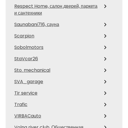
Respect Home, салон дверей, паркета
и сантехники
Saunabani716, сауна
Scarpion
Sobolmotors
StaVcar26
Sto. mechanical
SVA_garage
Tir service
Trafic
VIRBACauto
Volna river club, Общественная