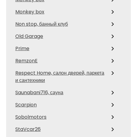
Monkey box
Non stop, банный клуб
Old Garage
Prime
RemzonE
Respect Home, салон дверей, паркета
и сантехники
Saunabani716, сауна
Scarpion
Sobolmotors
StaVcar26