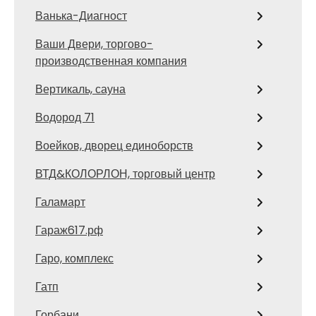
Ванька-Диагност
Ваши Двери, торгово-
производственная компания
Вертикаль, сауна
Водород 71
Воейков, дворец единоборств
ВТД&КОЛОРЛОН, торговый центр
Галамарт
Гараж617.рф
Гаро, комплекс
Гатп
Горбани