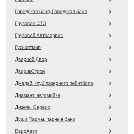
Городская баня, Городская баня
Грузовое СТО
Грузовой Автосервис
Гусьоптмир
Дверной Двор
ДворикСтрой
Джедай, клуб лазерного пейнтбола
Диамант, автомойка
Дизель-Сервис
Души Пармы, парные бани
ЕвроАвто