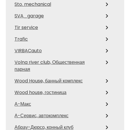
Sto. mechanical
SVA_garage
Tir service
Trafic
VIRBACauto
Volna river club, Общественная
парная
Wood House, банный комплекс
Wood house, гостиница
А-Макс
А-Сервис, автокомплекс
Абрау-Дюрсо, конный клуб