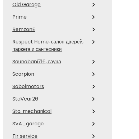
Old Garage
Prime
RemzonE
Respect Home, салон дверей,
паркета и сантехники
Saunabani716, сауна
Scarpion
Sobolmotors
StaVcar26
Sto. mechanical
SVA_garage
Tir service