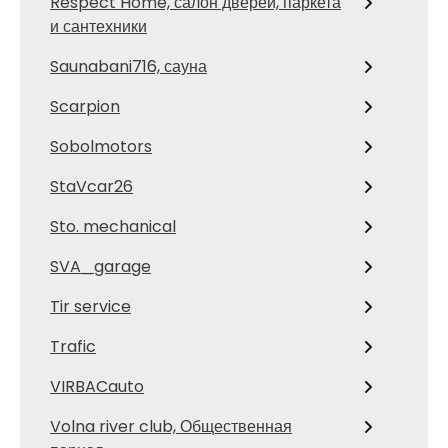
Respect Home, салон дверей, паркета
и сантехники
Saunabani716, сауна
Scarpion
Sobolmotors
StaVcar26
Sto. mechanical
SVA_garage
Tir service
Trafic
VIRBACauto
Volna river club, Общественная