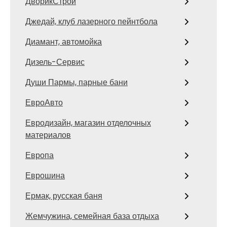
ДворикСтрой
Джедай, клуб лазерного пейнтбола
Диамант, автомойка
Дизель-Сервис
Души Пармы, парные бани
ЕвроАвто
Евродизайн, магазин отделочных
материалов
Европа
Еврошина
Ермак, русская баня
Жемчужина, семейная база отдыха