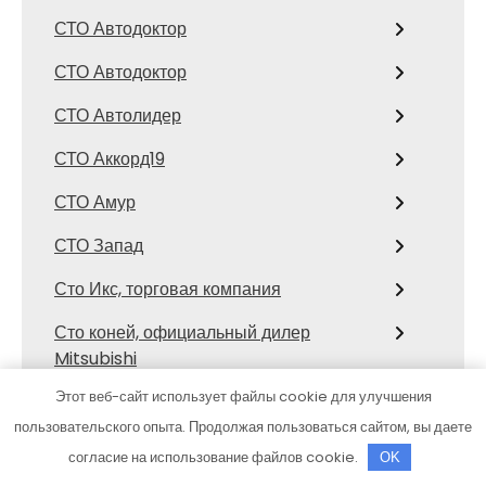
СТО Автодоктор
СТО Автодоктор
СТО Автолидер
СТО Аккорд19
СТО Амур
СТО Запад
Сто Икс, торговая компания
Сто коней, официальный дилер
Mitsubishi
Этот веб-сайт использует файлы cookie для улучшения
СТО Космос
пользовательского опыта. Продолжая пользоваться сайтом, вы даете
Сулак, гостиничный комплекс
согласие на использование файлов cookie.
OK