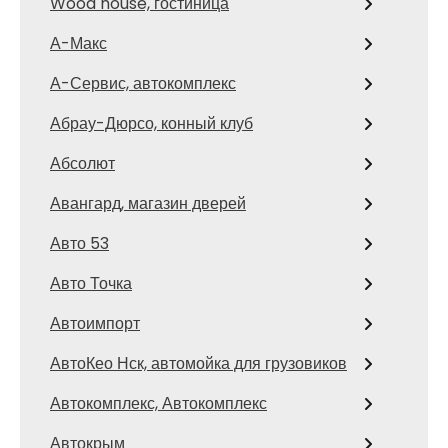
Wood house, гостиница
А-Макс
А-Сервис, автокомплекс
Абрау-Дюрсо, конный клуб
Абсолют
Авангард, магазин дверей
Авто 53
Авто Точка
Автоимпорт
АвтоКео Нск, автомойка для грузовиков
Автокомплекс, Автокомплекс
Автокрым