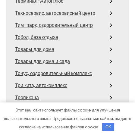
Терминал-АвтоПлюс
Техносервис, автосервисный центр
Тим-парк, оздоровительный центр
Тобол, база отдыха
Товары для дома
Товары для дома и сада
Тонус, оздоровительный комплекс
Три кита, автокомплекс
Тропикана
Ттм-Авто
Этот веб-сайт использует файлы cookie для улучшения
пользовательского опыта. Продолжая пользоваться сайтом, вы даете
У Михалыча, баня
согласие на использование файлов cookie.
OK
У парка, сауна