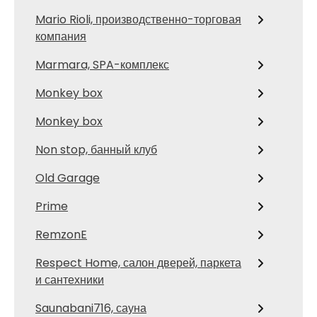
Mario Rioli, производственно-торговая
компания
Marmara, SPA-комплекс
Monkey box
Monkey box
Non stop, банный клуб
Old Garage
Prime
RemzonE
Respect Home, салон дверей, паркета
и сантехники
Saunabani716, сауна