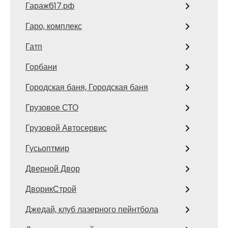
Гараж617.рф
Гаро, комплекс
Гатп
Горбани
Городская баня, Городская баня
Грузовое СТО
Грузовой Автосервис
Гусьоптмир
Дверной Двор
ДворикСтрой
Джедай, клуб лазерного пейнтбола