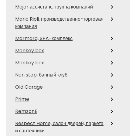
Major ассистанс, группа компаний
Mario Rioli, производственно-торговая
компания
Marmara, SPA-комплекс
Monkey box
Monkey box
Non stop, банный клуб
Old Garage
Prime
RemzonE
Respect Home, салон дверей, паркета
и сантехники