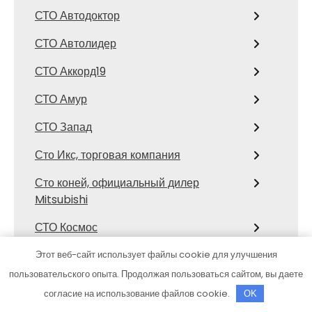
СТО Автодоктор
СТО Автолидер
СТО Аккорд19
СТО Амур
СТО Запад
Сто Икс, торговая компания
Сто коней, официальный дилер
Mitsubishi
СТО Космос
Сулак, гостиничный комплекс
Этот веб-сайт использует файлы cookie для улучшения
пользовательского опыта. Продолжая пользоваться сайтом, вы даете
Тазик на Мариинском, сауна
согласие на использование файлов cookie.
OK
Темп логистика