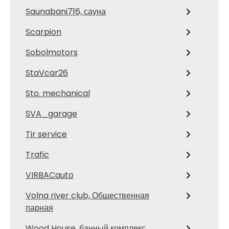
Saunabani716, сауна
Scarpion
Sobolmotors
StaVcar26
Sto. mechanical
SVA_garage
Tir service
Trafic
VIRBACauto
Volna river club, Общественная
парная
Wood House, банный комплекс