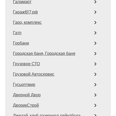
Галамарт
Гараж617.рф
Гаро, комплекс
Гатп
Горбани
Городская баня, Городская баня
Грузовое СТО
Грузовой Автосервис
Гусьоптмир
Дверной Двор
ДворикСтрой
Джедай, клуб лазерного пейнтбола