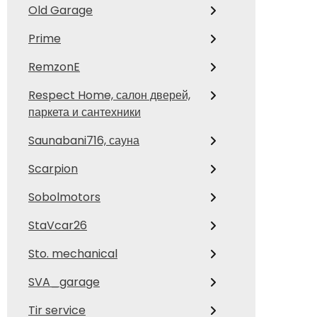
Old Garage
Prime
RemzonE
Respect Home, салон дверей,
паркета и сантехники
Saunabani716, сауна
Scarpion
Sobolmotors
StaVcar26
Sto. mechanical
SVA_garage
Tir service