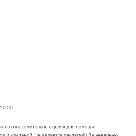
–20:00
но в ознакомительных целях для помощи
ов и компаний. Не является рекламой! За неверную