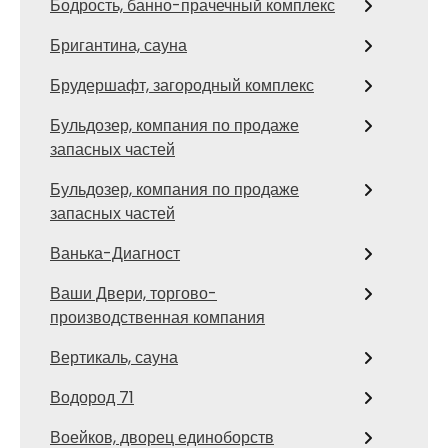
Бодрость, банно-прачечный комплекс
Бригантина, сауна
Брудершафт, загородный комплекс
Бульдозер, компания по продаже
запасных частей
Бульдозер, компания по продаже
запасных частей
Ванька-Диагност
Ваши Двери, торгово-
производственная компания
Вертикаль, сауна
Водород 71
Воейков, дворец единоборств