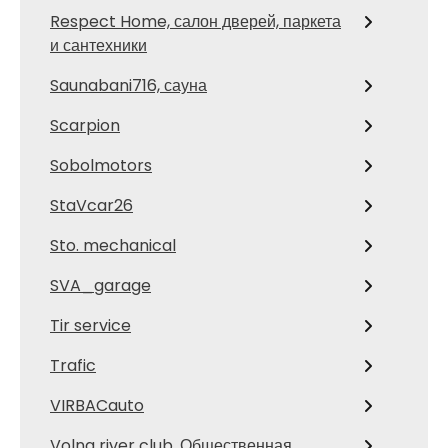
Respect Home, салон дверей, паркета
и сантехники
Saunabani716, сауна
Scarpion
Sobolmotors
StaVcar26
Sto. mechanical
SVA_garage
Tir service
Trafic
VIRBACauto
Volna river club, Общественная