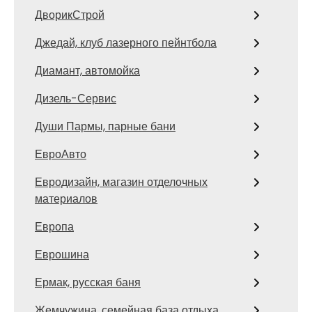
ДворикСтрой
Джедай, клуб лазерного пейнтбола
Диамант, автомойка
Дизель-Сервис
Души Пармы, парные бани
ЕвроАвто
Евродизайн, магазин отделочных
материалов
Европа
Еврошина
Ермак, русская баня
Жемчужина, семейная база отдыха