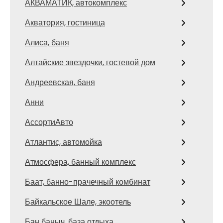
АКВАМАТИК, автокомплекс
Акватория, гостиница
Алиса, баня
Алтайские звездочки, гостевой дом
Андреевская, баня
Анни
АссортиАвто
Атлантис, автомойка
Атмосфера, банный комплекс
Баат, банно-прачечный комбинат
Байкальское Шале, экоотель
Бан баныч, база отдыха