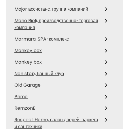
Major ассистанс, группа компаний
Mario Rioli, производственно-торговая
компания
Marmara, SPA-комплекс
Monkey box
Monkey box
Non stop, банный клуб
Old Garage
Prime
RemzonE
Respect Home, салон дверей, паркета
и сантехники