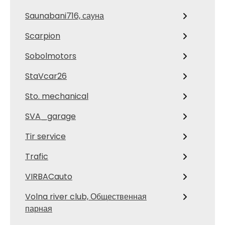
Saunabani716, сауна
Scarpion
Sobolmotors
StaVcar26
Sto. mechanical
SVA_garage
Tir service
Trafic
VIRBACauto
Volna river club, Общественная
парная