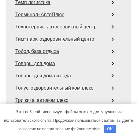
Темп логистика
Терминал-АвтоПлюс
Техносервис, автосервисный центр
Тим-парк, оздоровительный центр
Тобол, база отдыха
Товары для дома
Товары для дома и сада
Тонус, оздоровительный комплекс
Три кита, автокомплекс
Тропикана
Этот веб-сайт использует файлы cookie для улучшения
пользовательского опыта. Продолжая пользоваться сайтом, вы даете
Ттм-Авто
согласие на использование файлов cookie.
OK
У Михалыча, баня