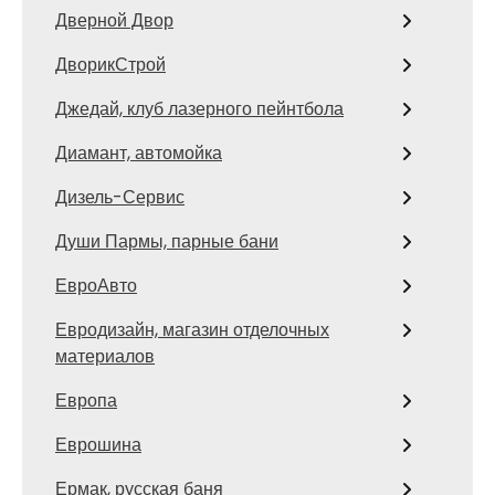
Дверной Двор
ДворикСтрой
Джедай, клуб лазерного пейнтбола
Диамант, автомойка
Дизель-Сервис
Души Пармы, парные бани
ЕвроАвто
Евродизайн, магазин отделочных
материалов
Европа
Еврошина
Ермак, русская баня