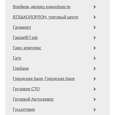
Воейков, дворец единоборств
ВТД&КОЛОРЛОН, торговый центр
Галамарт
Гараж617.рф
Гаро, комплекс
Гатп
Горбани
Городская баня, Городская баня
Грузовое СТО
Грузовой Автосервис
Гусьоптмир