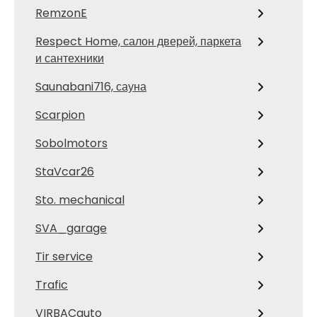
RemzonE
Respect Home, салон дверей, паркета
и сантехники
Saunabani716, сауна
Scarpion
Sobolmotors
StaVcar26
Sto. mechanical
SVA_garage
Tir service
Trafic
VIRBACauto