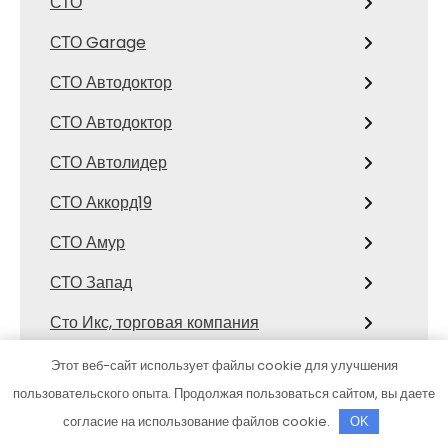
СТО
СТО Garage
СТО Автодоктор
СТО Автодоктор
СТО Автолидер
СТО Аккорд19
СТО Амур
СТО Запад
Сто Икс, торговая компания
Сто коней, официальный дилер
Этот веб-сайт использует файлы cookie для улучшения
Mitsubishi
пользовательского опыта. Продолжая пользоваться сайтом, вы даете
согласие на использование файлов cookie.
OK
СТО Космос