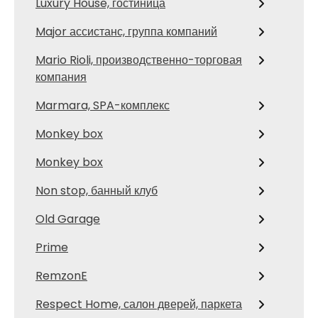
Luxury House, гостиница
Major ассистанс, группа компаний
Mario Rioli, производственно-торговая
компания
Marmara, SPA-комплекс
Monkey box
Monkey box
Non stop, банный клуб
Old Garage
Prime
RemzonE
Respect Home, салон дверей, паркета