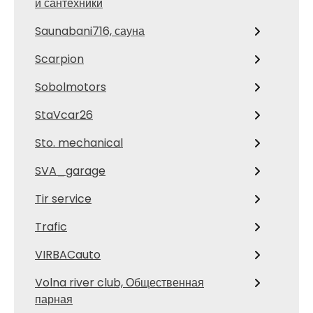
и сантехники
Saunabani716, сауна
Scarpion
Sobolmotors
StaVcar26
Sto. mechanical
SVA_garage
Tir service
Trafic
VIRBACauto
Volna river club, Общественная
парная