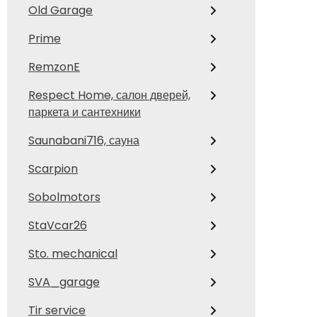
Old Garage
Prime
RemzonE
Respect Home, салон дверей,
паркета и сантехники
Saunabani716, сауна
Scarpion
Sobolmotors
StaVcar26
Sto. mechanical
SVA_garage
Tir service