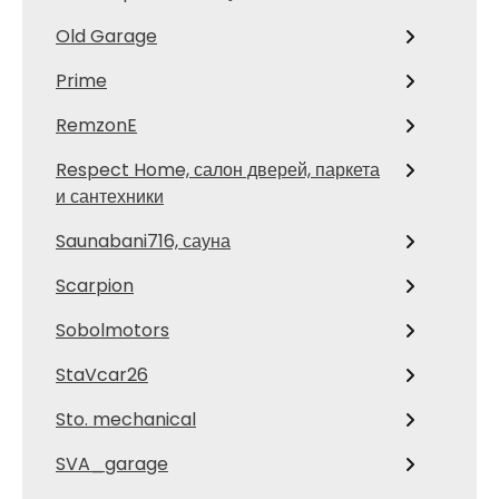
Old Garage
Prime
RemzonE
Respect Home, салон дверей, паркета
и сантехники
Saunabani716, сауна
Scarpion
Sobolmotors
StaVcar26
Sto. mechanical
SVA_garage