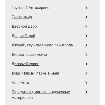
Грузовой Автосервис
Гусьоптмир
Дверной Двор
ДворикСтрой
Джедай, клуб лазерного пейнтбола
Диамант, автомойка
Дизель-Сервис
Души Пармы, парные бани
ЕвроАвто
Евродизайн, магазин отделочных
материалов